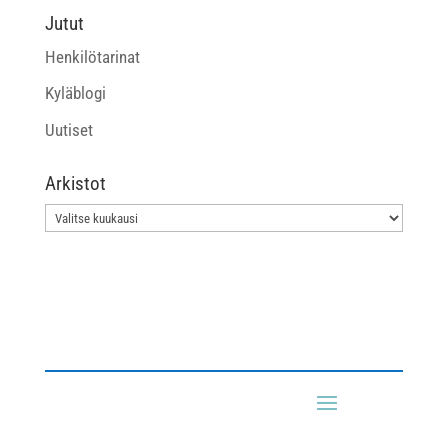
Jutut
Henkilötarinat
Kyläblogi
Uutiset
Arkistot
Arkistot