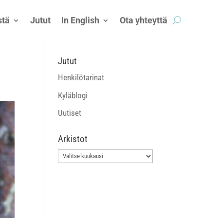
tä
Jutut
In English
Ota yhteyttä
Jutut
Henkilötarinat
Kyläblogi
Uutiset
Arkistot
Arkistot