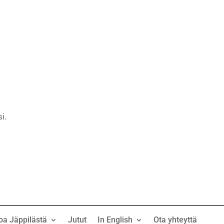
i.
oa Jäppilästä
Jutut
In English
Ota yhteyttä