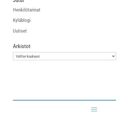
Jutut
Henkilötarinat
Kyläblogi
Uutiset
Arkistot
Arkistot