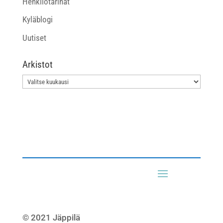
Henkilötarinat
Kyläblogi
Uutiset
Arkistot
Arkistot
© 2021 Jäppilä