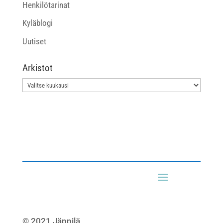
Henkilötarinat
Kyläblogi
Uutiset
Arkistot
Arkistot
© 2021 Jäppilä