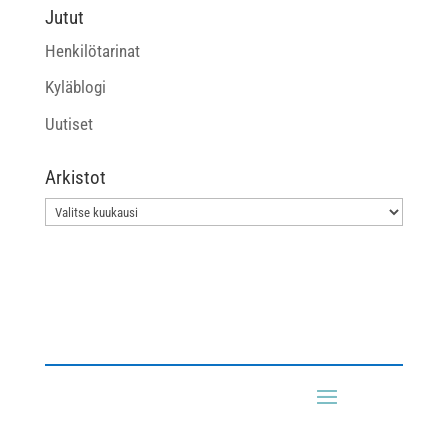
Jutut
Henkilötarinat
Kyläblogi
Uutiset
Arkistot
Arkistot