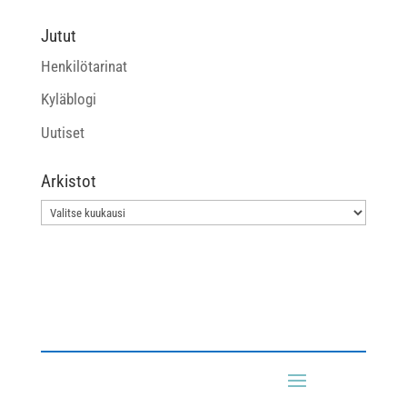
Jutut
Henkilötarinat
Kyläblogi
Uutiset
Arkistot
Arkistot