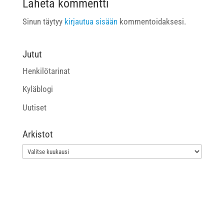
Lähetä kommentti
Sinun täytyy
kirjautua sisään
kommentoidaksesi.
Jutut
Henkilötarinat
Kyläblogi
Uutiset
Arkistot
Arkistot