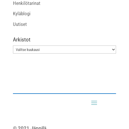
Henkilötarinat
Kyläblogi
Uutiset
Arkistot
Arkistot
© 2021 Jäppilä