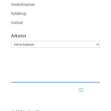
Henkilötarinat
Kyläblogi
Uutiset
Arkistot
Arkistot