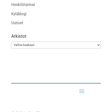
Henkilötarinat
Kyläblogi
Uutiset
Arkistot
Arkistot