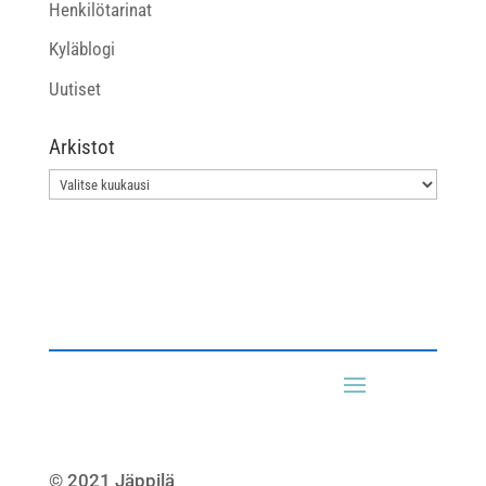
Henkilötarinat
Kyläblogi
Uutiset
Arkistot
Arkistot
© 2021 Jäppilä