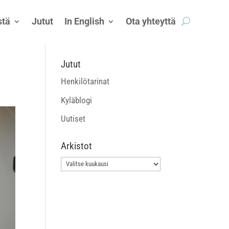
tä
Jutut
In English
Ota yhteyttä
Jutut
Henkilötarinat
Kyläblogi
Uutiset
Arkistot
Arkistot