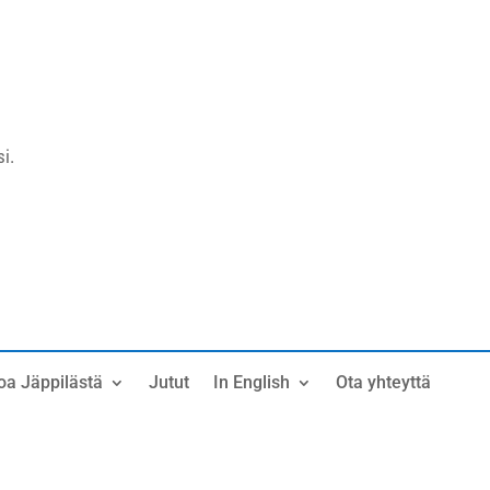
i.
oa Jäppilästä
Jutut
In English
Ota yhteyttä