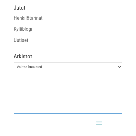
Jutut
Henkilötarinat
Kyläblogi
Uutiset
Arkistot
Arkistot