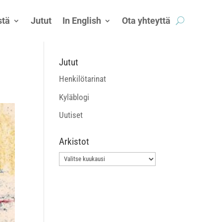
tä
Jutut
In English
Ota yhteyttä
Jutut
Henkilötarinat
Kyläblogi
Uutiset
Arkistot
Arkistot