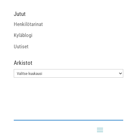
Jutut
Henkilötarinat
Kyläblogi
Uutiset
Arkistot
Arkistot