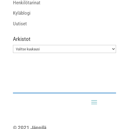
Henkilötarinat
Kyläblogi
Uutiset
Arkistot
Arkistot
© 2021 Jäppilä