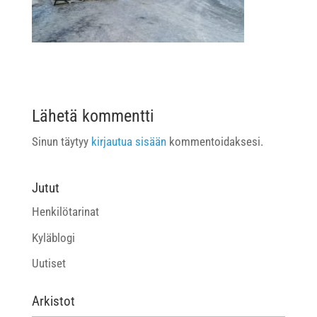
Lähetä kommentti
Sinun täytyy
kirjautua sisään
kommentoidaksesi.
Jutut
Henkilötarinat
Kyläblogi
Uutiset
Arkistot