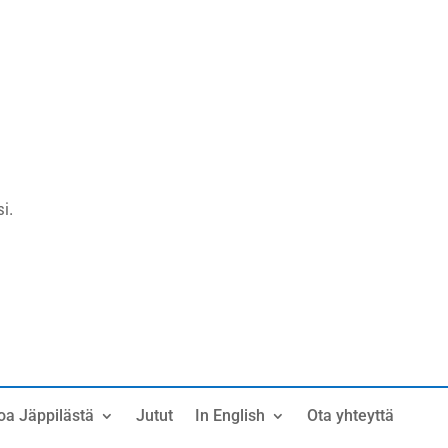
i.
oa Jäppilästä
Jutut
In English
Ota yhteyttä