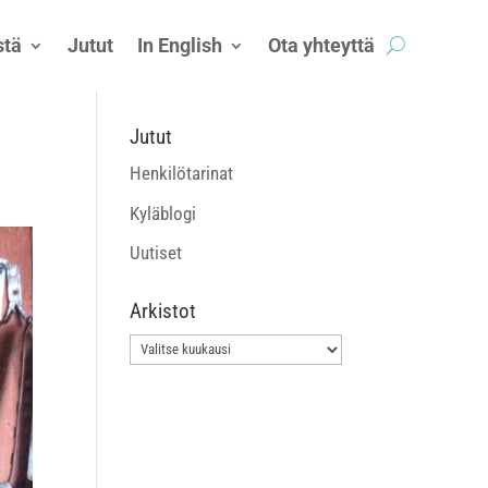
tä
Jutut
In English
Ota yhteyttä
Jutut
Henkilötarinat
Kyläblogi
Uutiset
Arkistot
Arkistot