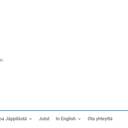
i.
oa Jäppilästä
Jutut
In English
Ota yhteyttä