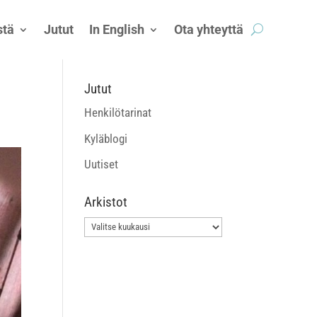
tä
Jutut
In English
Ota yhteyttä
Jutut
Henkilötarinat
Kyläblogi
Uutiset
Arkistot
Arkistot