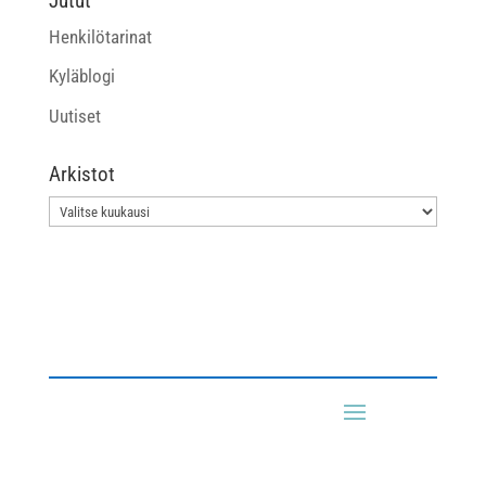
Jutut
Henkilötarinat
Kyläblogi
Uutiset
Arkistot
Arkistot