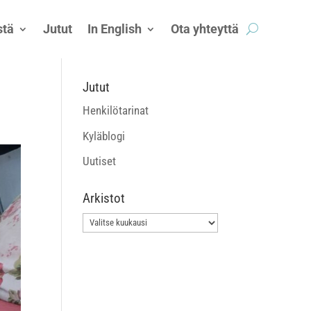
tä
Jutut
In English
Ota yhteyttä
Jutut
Henkilötarinat
Kyläblogi
Uutiset
Arkistot
Arkistot