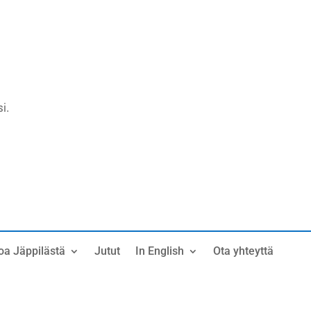
i.
oa Jäppilästä
Jutut
In English
Ota yhteyttä