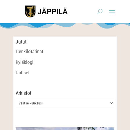
Jutut
Henkilötarinat
Kyläblogi
Uutiset
Arkistot
Arkistot