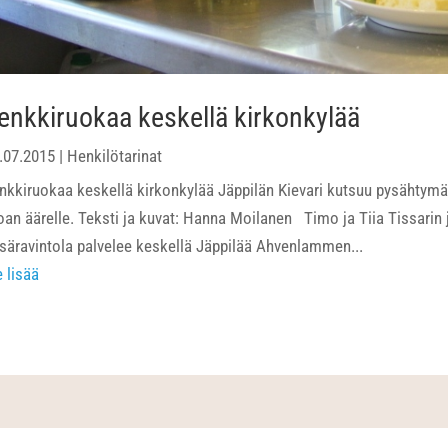
enkkiruokaa keskellä kirkonkylää
.07.2015
|
Henkilötarinat
nkkiruokaa keskellä kirkonkylää Jäppilän Kievari kutsuu pysähtymä
oan äärelle. Teksti ja kuvat: Hanna Moilanen Timo ja Tiia Tissarin j
säravintola palvelee keskellä Jäppilää Ahvenlammen...
e lisää