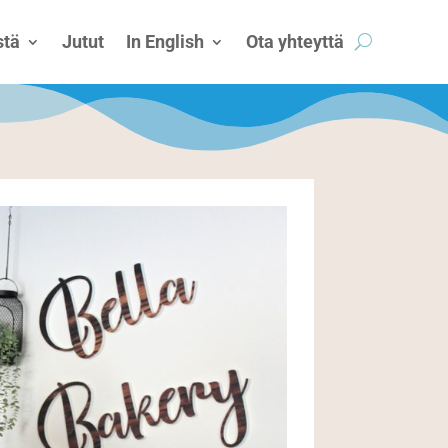
tä
Jutut
In English
Ota yhteyttä