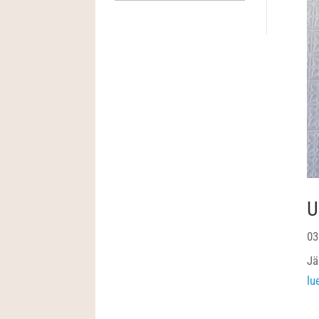
U
03
Jä
lu