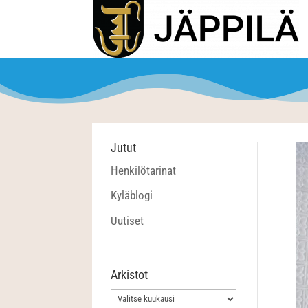
Jutut
Henkilötarinat
Kyläblogi
Uutiset
Arkistot
Arkistot