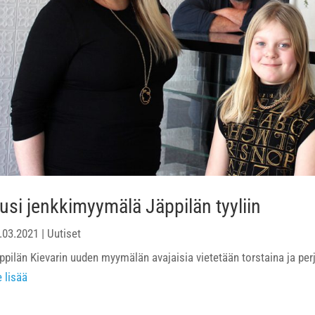
usi jenkkimyymälä Jäppilän tyyliin
.03.2021
|
Uutiset
ppilän Kievarin uuden myymälän avajaisia vietetään torstaina ja per
e lisää