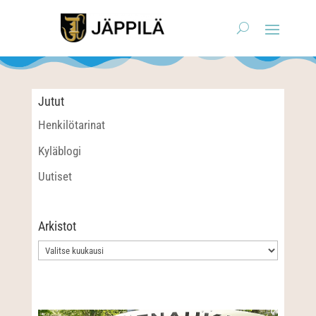
Jutut
Henkilötarinat
Kyläblogi
Uutiset
Arkistot
Arkistot