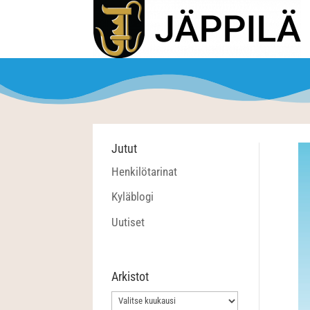
Jutut
Henkilötarinat
Kyläblogi
Uutiset
Arkistot
Arkistot