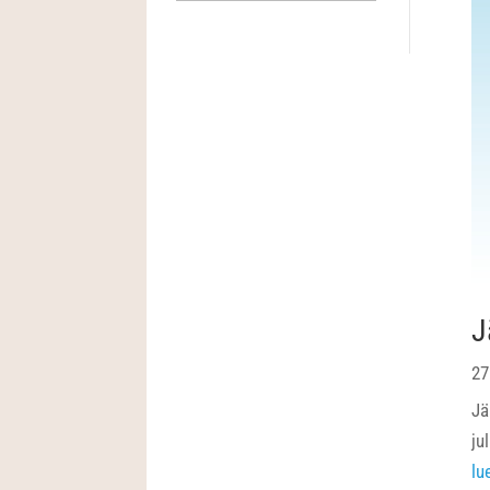
J
27
Jä
ju
lu