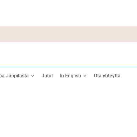
oa Jäppilästä
Jutut
In English
Ota yhteyttä