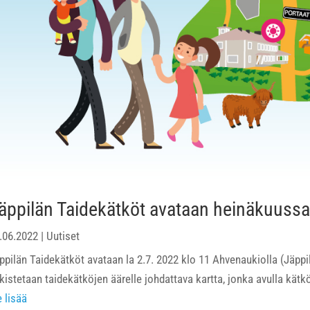
äppilän Taidekätköt avataan heinäkuussa
.06.2022
|
Uutiset
ppilän Taidekätköt avataan la 2.7. 2022 klo 11 Ahvenaukiolla (Jäppil
lkistetaan taidekätköjen äärelle johdattava kartta, jonka avulla kät
e lisää