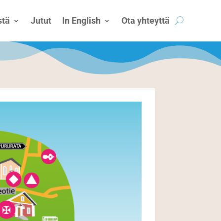
tä
Jutut
In English
Ota yhteyttä