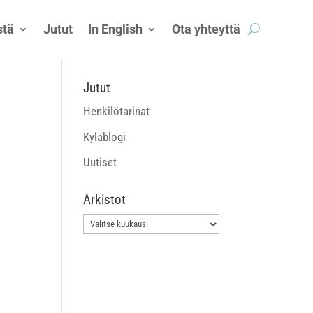
tä
Jutut
In English
Ota yhteyttä
Jutut
Henkilötarinat
Kyläblogi
Uutiset
Arkistot
Arkistot