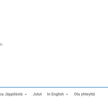
i.
oa Jäppilästä
Jutut
In English
Ota yhteyttä