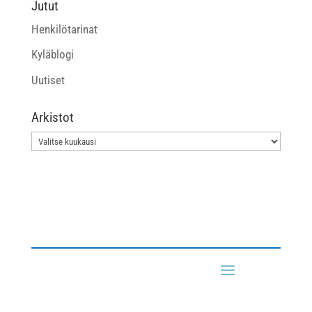
Jutut
Henkilötarinat
Kyläblogi
Uutiset
Arkistot
Arkistot