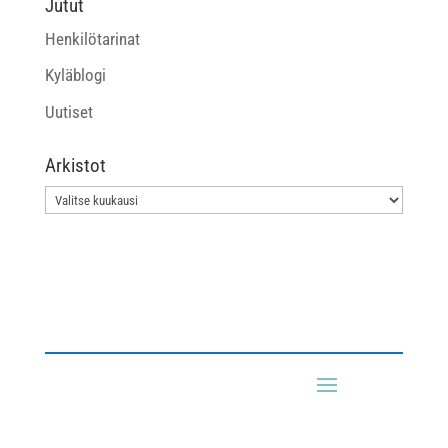
Jutut
Henkilötarinat
Kyläblogi
Uutiset
Arkistot
Arkistot