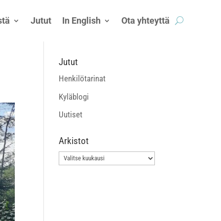
tä
Jutut
In English
Ota yhteyttä
Jutut
Henkilötarinat
Kyläblogi
Uutiset
Arkistot
Arkistot