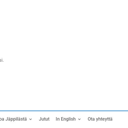
i.
oa Jäppilästä
Jutut
In English
Ota yhteyttä