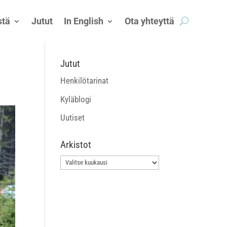
tä
Jutut
In English
Ota yhteyttä
Jutut
Henkilötarinat
Kyläblogi
Uutiset
Arkistot
Arkistot