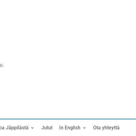
i.
oa Jäppilästä
Jutut
In English
Ota yhteyttä