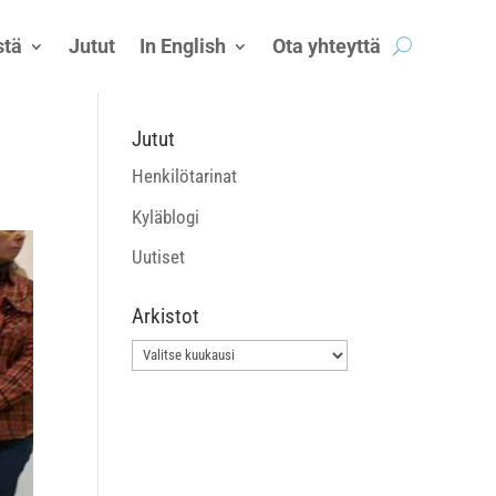
tä
Jutut
In English
Ota yhteyttä
Jutut
Henkilötarinat
Kyläblogi
Uutiset
Arkistot
Arkistot