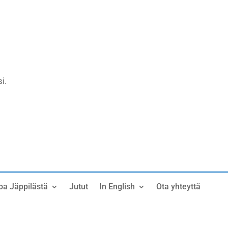
i.
oa Jäppilästä
Jutut
In English
Ota yhteyttä