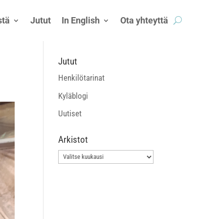
tä
Jutut
In English
Ota yhteyttä
Jutut
Henkilötarinat
Kyläblogi
Uutiset
Arkistot
Arkistot