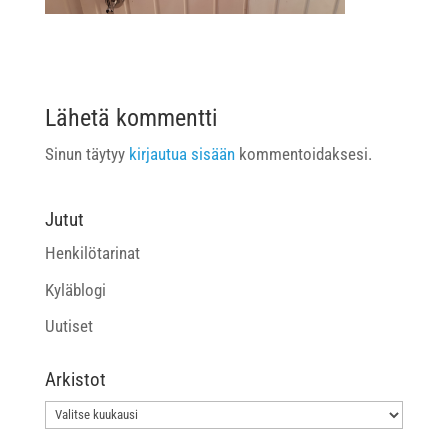
Lähetä kommentti
Sinun täytyy
kirjautua sisään
kommentoidaksesi.
Jutut
Henkilötarinat
Kyläblogi
Uutiset
Arkistot
Arkistot