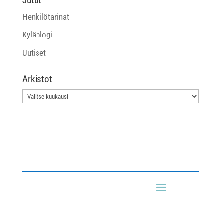
Jutut
Henkilötarinat
Kyläblogi
Uutiset
Arkistot
Arkistot