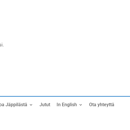
i.
oa Jäppilästä
Jutut
In English
Ota yhteyttä