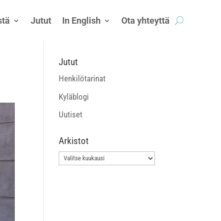
tä
Jutut
In English
Ota yhteyttä
Jutut
Henkilötarinat
Kyläblogi
Uutiset
Arkistot
Arkistot