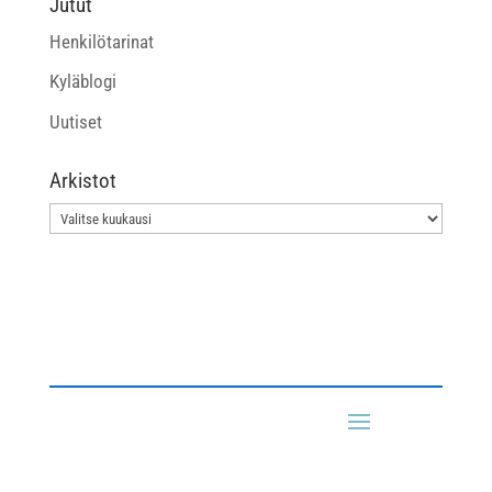
Jutut
Henkilötarinat
Kyläblogi
Uutiset
Arkistot
Arkistot