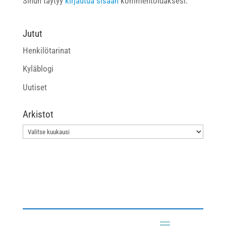
Sinun täytyy
kirjautua sisään
kommentoidaksesi.
Jutut
Henkilötarinat
Kyläblogi
Uutiset
Arkistot
Arkistot