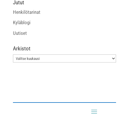
Jutut
Henkilötarinat
Kyläblogi
Uutiset
Arkistot
Arkistot