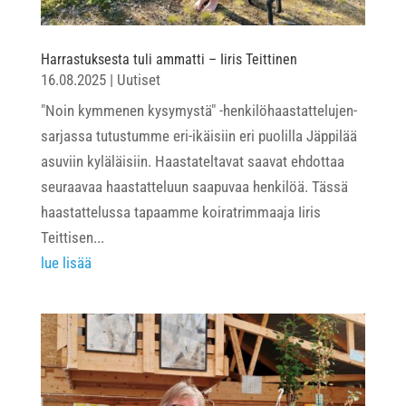
Harrastuksesta tuli ammatti – Iiris Teittinen
16.08.2025
|
Uutiset
"Noin kymmenen kysymystä" -henkilöhaastattelujen-
sarjassa tutustumme eri-ikäisiin eri puolilla Jäppilää
asuviin kyläläisiin. Haastateltavat saavat ehdottaa
seuraavaa haastatteluun saapuvaa henkilöä. Tässä
haastattelussa tapaamme koiratrimmaaja Iiris
Teittisen...
lue lisää