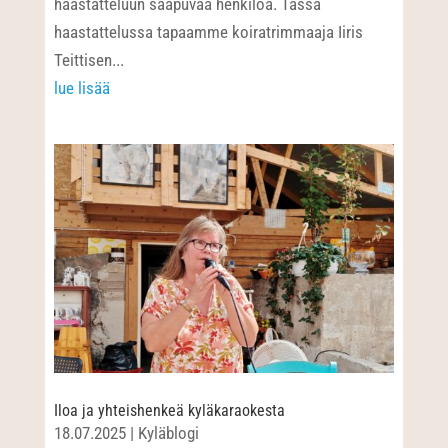
haastatteluun saapuvaa henkilöä. Tässä
haastattelussa tapaamme koiratrimmaaja Iiris
Teittisen...
lue lisää
Iloa ja yhteishenkeä kyläkaraokesta
18.07.2025
|
Kyläblogi