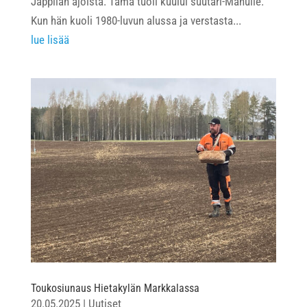
Jäppilän ajoista. Tämä tuoli kuului suutari-Manulle.
Kun hän kuoli 1980-luvun alussa ja verstasta...
lue lisää
Toukosiunaus Hietakylän Markkalassa
20.05.2025
|
Uutiset