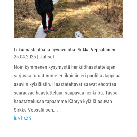
Liikunnasta iloa ja hyvinvointia- Sirkka Vepsäläinen
25.04.2025
|
Uutiset
Noin kymmenen kysymystä henkilöhaastattelujen-
sarjassa tutustumme eri ikäisiin eri puolilla Jäppilää
asuviin kyläläisiin. Haastateltavat saavat ehdottaa
seuraavaa haastatteluun saapuvaa henkilöä. Tässä
haastattelussa tapaamme Käpryn kylällä asuvan
Sirkka Vepsäläisen....
lue lisää