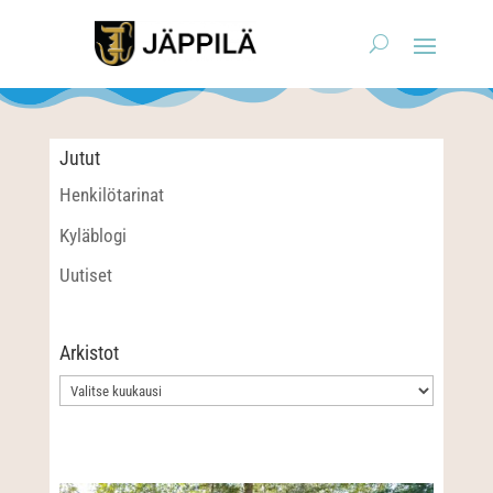
Jutut
Henkilötarinat
Kyläblogi
Uutiset
Arkistot
Arkistot