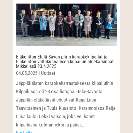
Eläkeliiton Etelä-Savon piirin karaokekilpailut ja
Eläkeliiton valtakunnallisen kilpailun aluekarsinnat
Mikkelissä 23.4.2025
04.05.2025
|
Uutiset
Jäppiläläisten karaokeharrastuksesta kilpailuihin
Kilpailussa oli 28 osallistujaa Etelä-Savosta.
Jäppilän eläkeläisiä edustivat Raija-Liisa
Taavitsainen ja Tuula Kuusisto. Karsinnoissa Raija-
Liisa lauloi Lokki valssin, joka vei hänet
kilpailussa kolmanneksi ja pääsi...
lue lisää