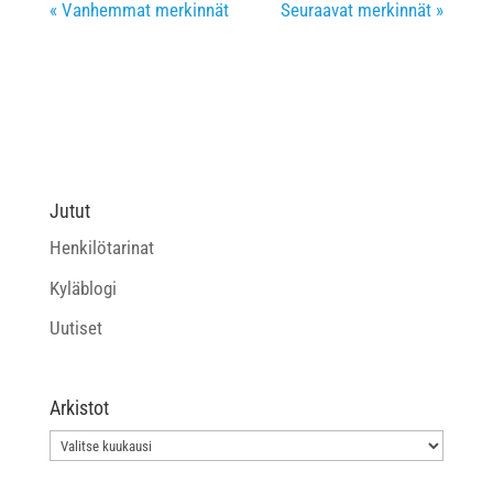
« Vanhemmat merkinnät
Seuraavat merkinnät »
Jutut
Henkilötarinat
Kyläblogi
Uutiset
Arkistot
Arkistot