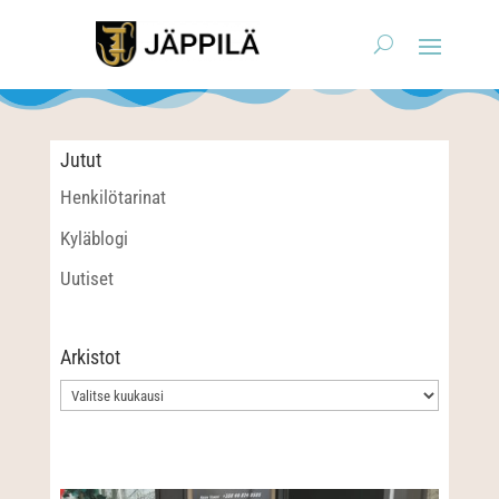
Jutut
Henkilötarinat
Kyläblogi
Uutiset
Arkistot
Arkistot