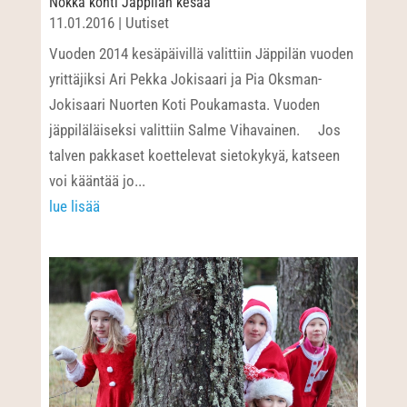
Nokka kohti Jäppilän kesää
11.01.2016
|
Uutiset
Vuoden 2014 kesäpäivillä valittiin Jäppilän vuoden
yrittäjiksi Ari Pekka Jokisaari ja Pia Oksman-
Jokisaari Nuorten Koti Poukamasta. Vuoden
jäppiläläiseksi valittiin Salme Vihavainen. Jos
talven pakkaset koettelevat sietokykyä, katseen
voi kääntää jo...
lue lisää