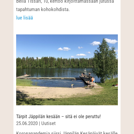
Bella Tissari, 10, kertoo kirjoittamassaan jutussa
tapahtuman kohokohdista.
lue lisää
Tärpit Jäppilän kesään – sitä ei ole peruttu!
25.06.2020
|
Uutiset
Koronapandemia siirsi Jäppilän Kesäpäivät kesälle