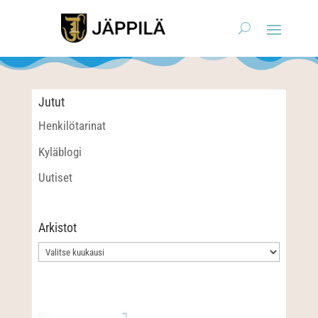
Jutut
Henkilötarinat
Kyläblogi
Uutiset
Arkistot
Arkistot