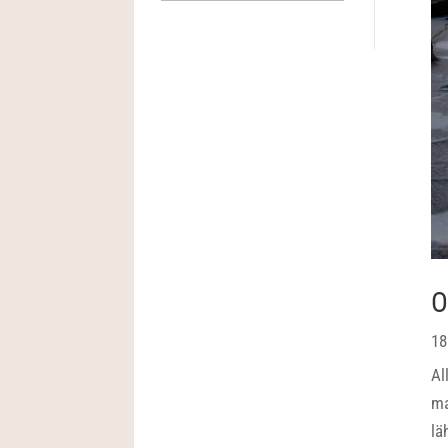
O
18
Al
ma
lä