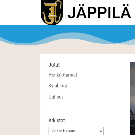
Jutut
Henkilötarinat
Kyläblogi
Uutiset
Arkistot
Arkistot