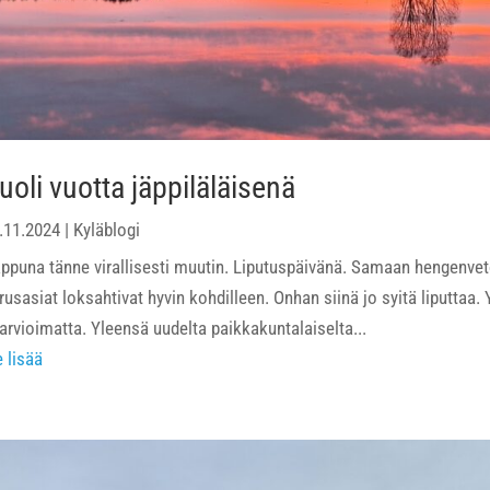
uoli vuotta jäppiläläisenä
.11.2024
|
Kyläblogi
ppuna tänne virallisesti muutin. Liputuspäivänä. Samaan hengenvet
rusasiat loksahtivat hyvin kohdilleen. Onhan siinä jo syitä liputtaa.
iarvioimatta. Yleensä uudelta paikkakuntalaiselta...
e lisää