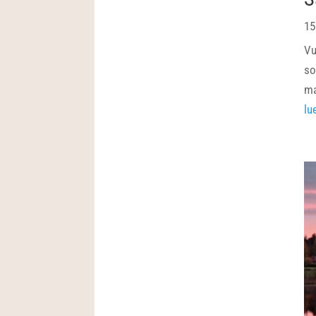
15
Vu
so
ma
lu