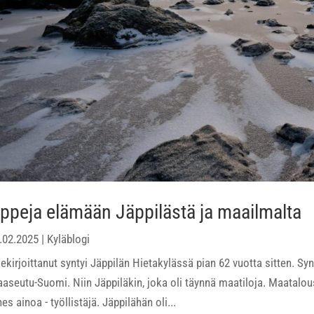
ppeja elämään Jäppilästä ja maailmalta
.02.2025
|
Kyläblogi
lekirjoittanut syntyi Jäppilän Hietakylässä pian 62 vuotta sitten. Syn
aseutu-Suomi. Niin Jäppiläkin, joka oli täynnä maatiloja. Maatalo
hes ainoa - työllistäjä. Jäppilähän oli...