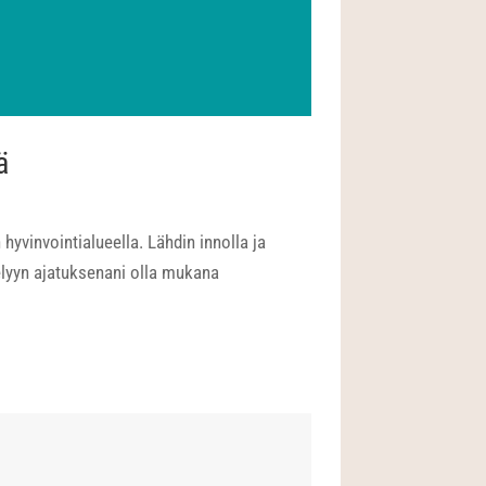
ä
vinvointialueella. Lähdin innolla ja
elyyn ajatuksenani olla mukana