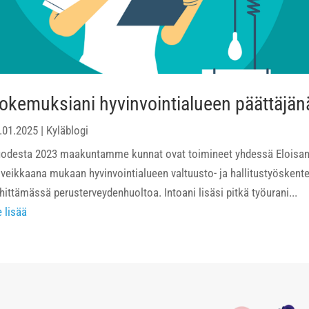
okemuksiani hyvinvointialueen päättäjän
.01.2025
|
Kyläblogi
odesta 2023 maakuntamme kunnat ovat toimineet yhdessä Eloisan hy
iveikkaana mukaan hyvinvointialueen valtuusto- ja hallitustyöskent
hittämässä perusterveydenhuoltoa. Intoani lisäsi pitkä työurani...
e lisää