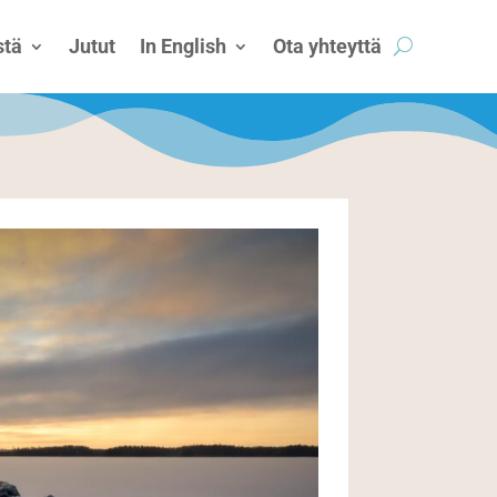
tä
Jutut
In English
Ota yhteyttä